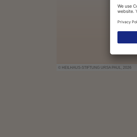
© HEILHAUS-STIFTUNG URSA PAUL, 2026